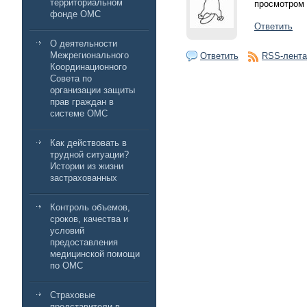
территориальном
просмотром
фонде ОМС
Ответить
О деятельности
Межрегионального
Ответить
RSS-лента
Координационного
Совета по
организации защиты
прав граждан в
системе ОМС
Как действовать в
трудной ситуации?
Истории из жизни
застрахованных
Контроль объемов,
сроков, качества и
условий
предоставления
медицинской помощи
по ОМС
Страховые
представители в