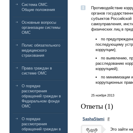
Система ОМС.
Противодействие корр
Общие положения
органов государственн
субъектов Российской 
Основные вопросы
самоуправления, инсти
организации системы
физических лиц в пре
ОМС
по предупрежден
последующему устра
Полис обязательного
коррупции);
медицинского
страхования
по выявлению, п
расследованию корр
Права граждан в
коррупцией);
системе ОМС
по минимизации и
коррупционных прав
О порядке
рассмотрения
25 ноября 2013
обращений граждан в
Федеральном фонде
Ответы (
1
)
ОМС
О порядке
SashaStami
#
рассмотрения
обращений граждан в
Это зайти н