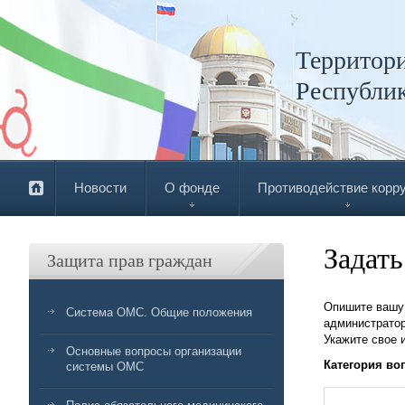
Территори
Республи
Новости
О фонде
Противодействие корр
Задать
Защита прав граждан
Опишите вашу 
Система ОМС. Общие положения
администратор
Укажите свое 
Основные вопросы организации
Категория во
системы ОМС