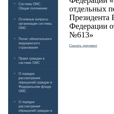
Федерации «
Система ОМС.
отдельных п
Общие положения
Президента 
Основные вопросы
Федерации от
организации системы
ОМС
№613»
Полис обязательного
медицинского
Скачать документ
страхования
Права граждан в
системе ОМС
О порядке
рассмотрения
обращений граждан в
Федеральном фонде
ОМС
О порядке
рассмотрения
обращений граждан в