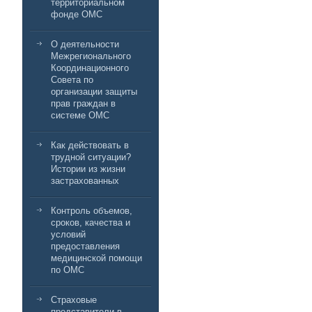
территориальном
фонде ОМС
О деятельности
Межрегионального
Координационного
Совета по
организации защиты
прав граждан в
системе ОМС
Как действовать в
трудной ситуации?
Истории из жизни
застрахованных
Контроль объемов,
сроков, качества и
условий
предоставления
медицинской помощи
по ОМС
Страховые
представители в