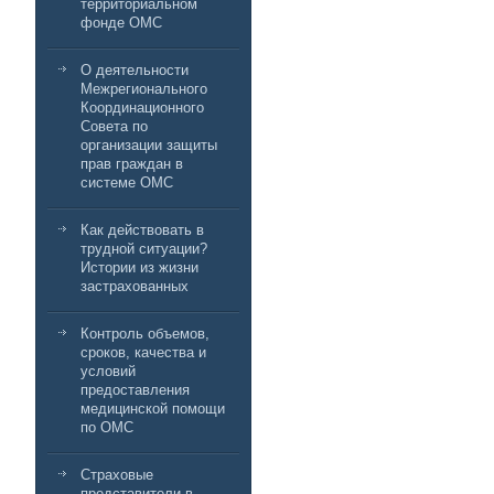
территориальном
фонде ОМС
О деятельности
Межрегионального
Координационного
Совета по
организации защиты
прав граждан в
системе ОМС
Как действовать в
трудной ситуации?
Истории из жизни
застрахованных
Контроль объемов,
сроков, качества и
условий
предоставления
медицинской помощи
по ОМС
Страховые
представители в